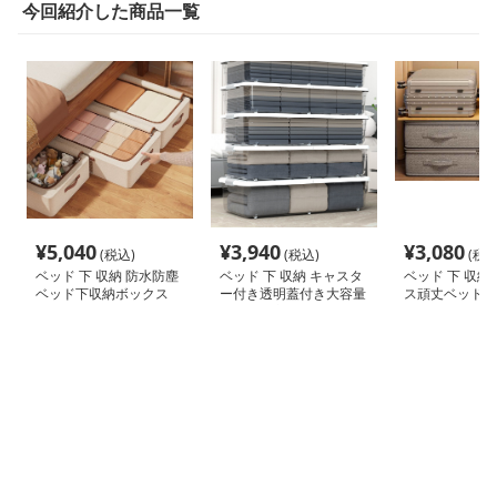
今回紹介した商品一覧
¥
5,040
¥
3,940
¥
3,080
(税込)
(税込)
(税込
ベッド 下 収納 防水防塵
ベッド 下 収納 キャスタ
ベッド 下 収納
ベッド下収納ボックス
ー付き透明蓋付き大容量
ス頑丈ベッド下
フラット衣装ケース
クス