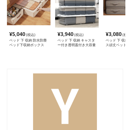
¥
5,040
¥
3,940
¥
3,080
(税込)
(税込)
(税込
ベッド 下 収納 防水防塵
ベッド 下 収納 キャスタ
ベッド 下 収納
ベッド下収納ボックス
ー付き透明蓋付き大容量
ス頑丈ベッド下
フラット衣装ケース
クス