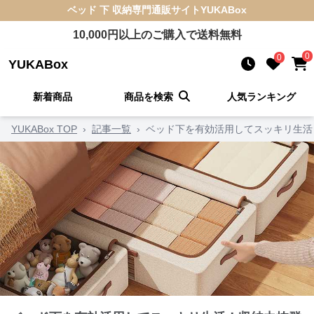
ベッド 下 収納
専門通販サイト
YUKABox
10,000
円以上のご購入で送料無料
0
0
YUKABox
新着商品
商品を検索
人気ランキング
YUKABox TOP
›
記事一覧
›
ベッド下を有効活用してスッキリ生活