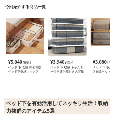
今回紹介する商品一覧
¥
5,040
¥
3,940
¥
3,080
(税込)
(税込)
(税込
ベッド 下 収納 防水防塵
ベッド 下 収納 キャスタ
ベッド 下 収納
ベッド下収納ボックス
ー付き透明蓋付き大容量
ス頑丈ベッド下
フラット衣装ケース
クス
ベッド下を有効活用してスッキリ生活！収納
力抜群のアイテム5選