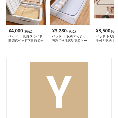
¥
4,000
¥
3,280
¥
3,500
(税込)
(税込)
(税込
ベッド 下 収納 スライド
ベッド 下 収納 すっきり
ベッド 下 収納
開閉式ベッド下収納ボッ
整理できる透明衣装ケー
手付き収納ボッ
クス
ス