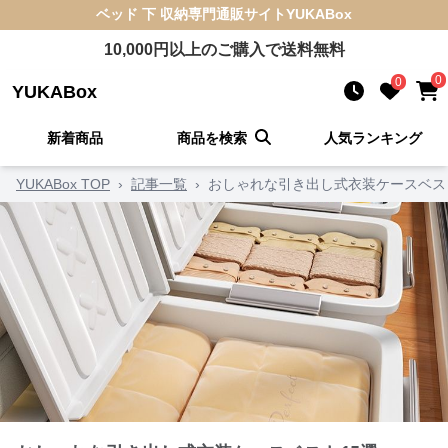
ベッド 下 収納
専門通販サイト
YUKABox
10,000
円以上のご購入で送料無料
0
0
YUKABox
新着商品
商品を検索
人気ランキング
YUKABox TOP
›
記事一覧
›
おしゃれな引き出し式衣装ケースベス