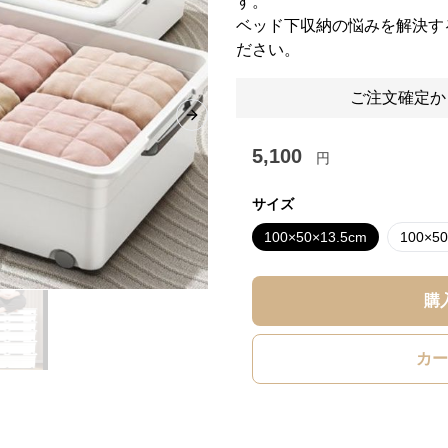
す。
ベッド下収納の悩みを解決す
ださい。
ご注文確定か
Next slide
5,100
円
サイズ
100×50×13.5cm
100×50
購
カー