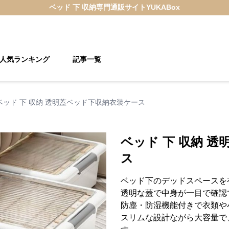
ベッド 下 収納
専門通販サイト
YUKABox
人気ランキング
記事一覧
ベッド 下 収納 透明蓋ベッド下収納衣装ケース
ベッド 下 収納 
ス
ベッド下のデッドスペースを
透明な蓋で中身が一目で確認
防塵・防湿機能付きで衣類や
スリムな設計ながら大容量で