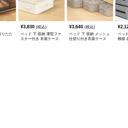
¥
3,830
¥
3,640
¥
2,1
(税込)
(税込)
 折りたた
ベッド 下 収納 薄型ファ
ベッド 下 収納 メッシュ
ベッド
スナー付き 衣装ケース
仕切り付き衣装ケース
模様
みボ