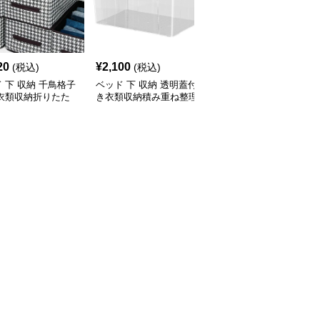
20
¥
2,100
¥
2,700
(税込)
(税込)
(税込)
 下 収納 千鳥格子
ベッド 下 収納 透明蓋付
ベッド 下 収納 引き出し
 衣類収納折りたた
き衣類収納積み重ね整理
式透明収納ケース 積み
ックス
ボックス
重ね対応