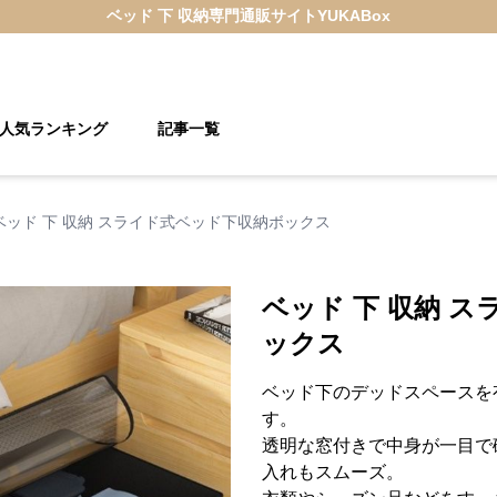
ベッド 下 収納
専門通販サイト
YUKABox
人気ランキング
記事一覧
ベッド 下 収納 スライド式ベッド下収納ボックス
ベッド 下 収納 
ックス
ベッド下のデッドスペースを
す。
透明な窓付きで中身が一目で
入れもスムーズ。