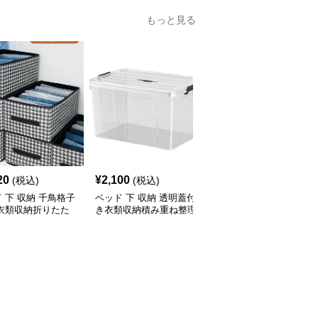
もっと見る
20
¥
2,100
¥
2,700
(税込)
(税込)
(税込)
 下 収納 千鳥格子
ベッド 下 収納 透明蓋付
ベッド 下 収納 引き出し
 衣類収納折りたた
き衣類収納積み重ね整理
式透明収納ケース 積み
ックス
ボックス
重ね対応