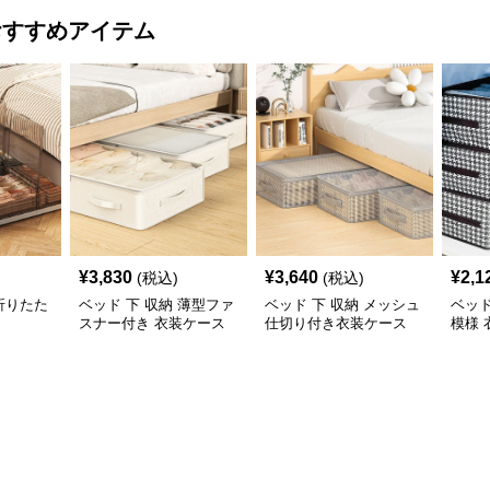
おすすめアイテム
¥
3,830
¥
3,640
¥
2,1
(税込)
(税込)
 折りたた
ベッド 下 収納 薄型ファ
ベッド 下 収納 メッシュ
ベッド
スナー付き 衣装ケース
仕切り付き衣装ケース
模様
みボ