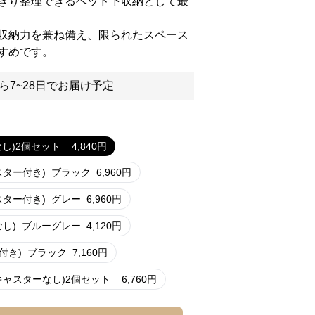
きり整理できるベッド下収納として最
収納力を兼ね備え、限られたスペース
すめです。
ら7~28日でお届け予定
し)2個セット
4,840
円
ター付き)
ブラック
6,960
円
ター付き)
グレー
6,960
円
し)
ブルーグレー
4,120
円
付き)
ブラック
7,160
円
キャスターなし)2個セット
6,760
円