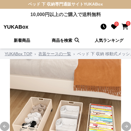
ベッド 下 収納
専門通販サイト
YUKABox
10,000
円以上のご購入で送料無料
0
0
YUKABox
新着商品
商品を検索
人気ランキング
YUKABox TOP
›
衣装ケースの一覧
›
ベッド 下 収納 移動式メッ
Previous slide
Ne