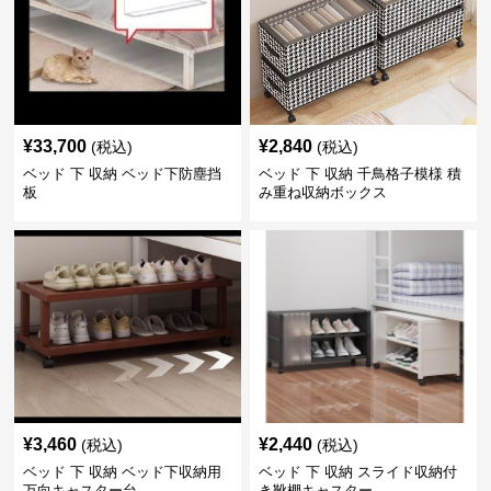
¥
33,700
¥
2,840
(税込)
(税込)
ベッド 下 収納 ベッド下防塵挡
ベッド 下 収納 千鳥格子模様 積
板
み重ね収納ボックス
¥
3,460
¥
2,440
(税込)
(税込)
ベッド 下 収納 ベッド下収納用
ベッド 下 収納 スライド収納付
万向キャスター台
き靴棚キャスター