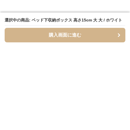
選択中の商品: ベッド下収納ボックス 高さ15cm 大 大 / ホワイト
選択中の商品: ベッド下収納ボックス 高さ15cm 大 大 / ホワイト
購入画面に進む
購入画面に進む
YUKABox
について
会社概要