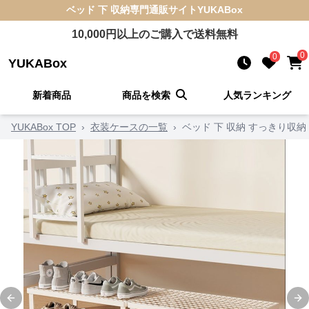
ベッド 下 収納
専門通販サイト
YUKABox
10,000
円以上のご購入で送料無料
0
0
YUKABox
新着商品
商品を検索
人気ランキング
YUKABox TOP
›
衣装ケースの一覧
›
ベッド 下 収納 すっきり収
Previous slide
Ne