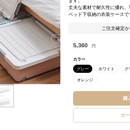
ます。
丈夫な素材で耐久性に優れ、
ベッド下収納の衣装ケースで
ご注文確定か
Next slide
5,360
円
カラー
グレー
ホワイト
グ
オレンジ
購
カー