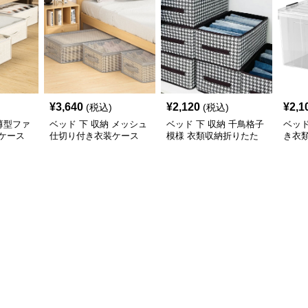
¥
3,640
¥
2,120
¥
2,1
(税込)
(税込)
 薄型ファ
ベッド 下 収納 メッシュ
ベッド 下 収納 千鳥格子
ベッド
ケース
仕切り付き衣装ケース
模様 衣類収納折りたた
き衣
みボックス
ボッ