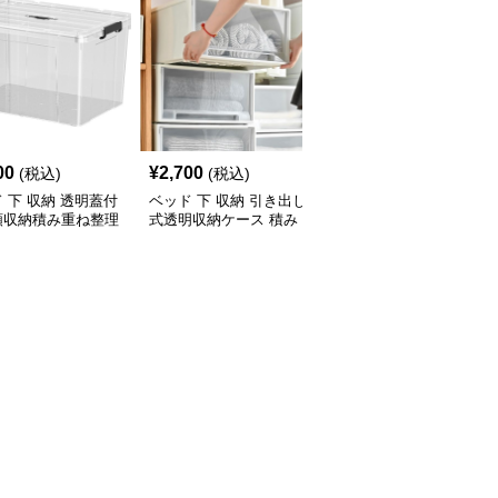
00
¥
2,700
¥
2,580
(税込)
(税込)
(税込)
 下 収納 透明蓋付
ベッド 下 収納 引き出し
ベッド 下 収納 仕切り付
類収納積み重ね整理
式透明収納ケース 積み
き衣類整理収納ケース
クス
重ね対応
透明窓タイプ