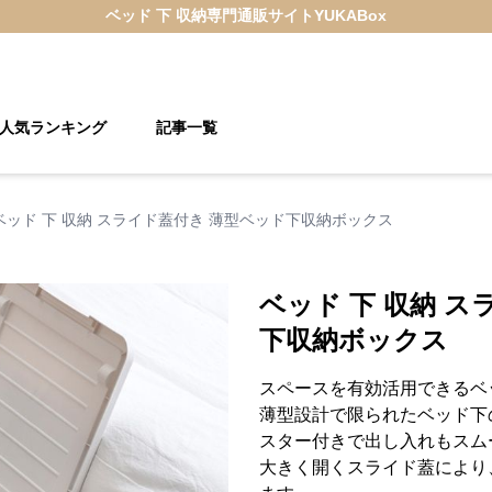
ベッド 下 収納
専門通販サイト
YUKABox
人気ランキング
記事一覧
ベッド 下 収納 スライド蓋付き 薄型ベッド下収納ボックス
ベッド 下 収納 
下収納ボックス
スペースを有効活用できるベ
薄型設計で限られたベッド下
スター付きで出し入れもスム
大きく開くスライド蓋により