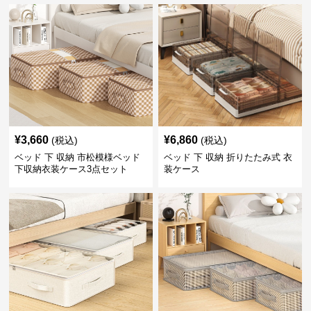
¥
3,660
¥
6,860
(税込)
(税込)
ベッド 下 収納 市松模様ベッド
ベッド 下 収納 折りたたみ式 衣
下収納衣装ケース3点セット
装ケース