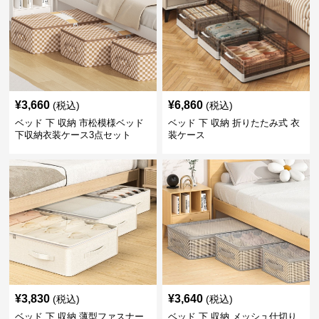
¥
3,660
¥
6,860
(税込)
(税込)
ベッド 下 収納 市松模様ベッド
ベッド 下 収納 折りたたみ式 衣
下収納衣装ケース3点セット
装ケース
¥
3,830
¥
3,640
(税込)
(税込)
ベッド 下 収納 薄型ファスナー
ベッド 下 収納 メッシュ仕切り