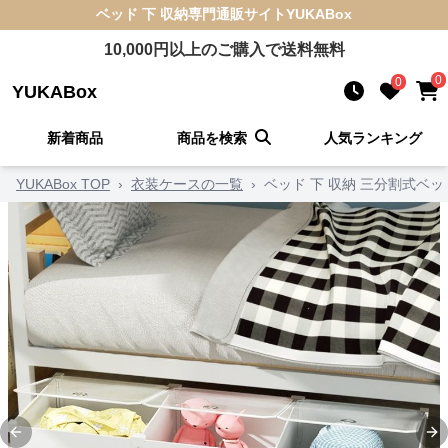
ベッド 下 収納
専門通販サイト
YUKABox
10,000
円以上のご購入で送料無料
0
0
YUKABox
新着商品
商品を検索
人気ランキング
YUKABox TOP
›
衣装ケースの一覧
›
ベッド 下 収納 三分割式ベ
Previous slide
Ne