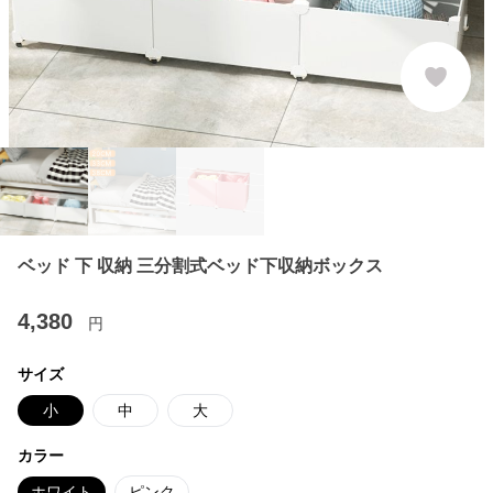
ベッド 下 収納 三分割式ベッド下収納ボックス
4,380
円
サイズ
小
中
大
カラー
ホワイト
ピンク