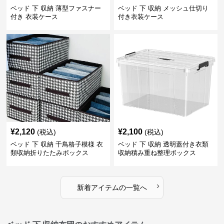
ベッド 下 収納 薄型ファスナー
ベッド 下 収納 メッシュ仕切り
付き 衣装ケース
付き衣装ケース
¥
2,120
¥
2,100
(税込)
(税込)
ベッド 下 収納 千鳥格子模様 衣
ベッド 下 収納 透明蓋付き衣類
類収納折りたたみボックス
収納積み重ね整理ボックス
›
新着アイテムの一覧へ