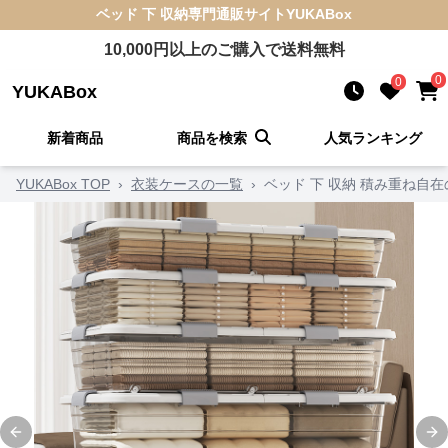
ベッド 下 収納
専門通販サイト
YUKABox
10,000
円以上のご購入で送料無料
0
0
YUKABox
新着商品
商品を検索
人気ランキング
YUKABox TOP
›
衣装ケースの一覧
›
ベッド 下 収納 積み重ね自
Previous slide
Ne