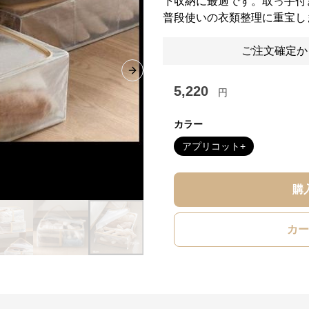
下収納に最適です。取っ手付
普段使いの衣類整理に重宝し
ご注文確定か
Next slide
5,220
円
カラー
アプリコット+
購
カー