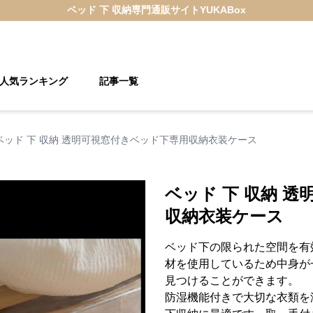
ベッド 下 収納
専門通販サイト
YUKABox
人気ランキング
記事一覧
ベッド 下 収納 透明可視窓付きベッド下専用収納衣装ケース
ベッド 下 収納 
収納衣装ケース
ベッド下の限られた空間を有
材を使用しているため中身が
見つけることができます。
防湿機能付きで大切な衣類を