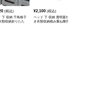
20
¥
2,100
¥
2,700
(税込)
(税込)
(税込)
 下 収納 千鳥格子
ベッド 下 収納 透明蓋付
ベッド 下 収納 引き出し
 衣類収納折りたた
き衣類収納積み重ね整理
式透明収納ケース 積み
ックス
ボックス
重ね対応