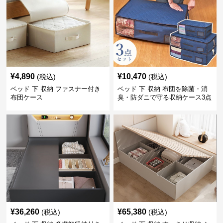
¥
4,890
¥
10,470
(税込)
(税込)
ベッド 下 収納 ファスナー付き
ベッド 下 収納 布団を除菌・消
布団ケース
臭・防ダニで守る収納ケース3点
セット
¥
36,260
¥
65,380
(税込)
(税込)