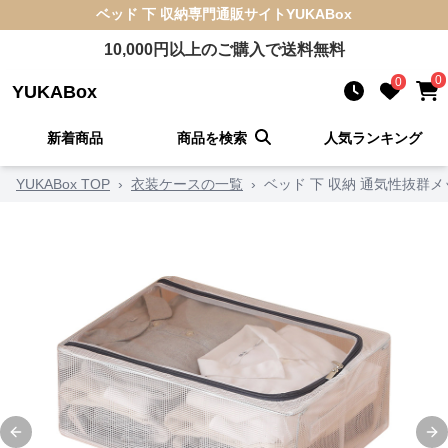
ベッド 下 収納
専門通販サイト
YUKABox
10,000
円以上のご購入で送料無料
0
0
YUKABox
新着商品
商品を検索
人気ランキング
YUKABox TOP
›
衣装ケースの一覧
›
ベッド 下 収納 通気性抜群
Previous slide
Ne