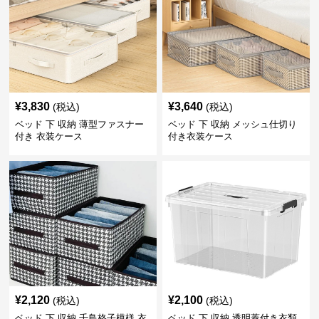
¥
3,830
¥
3,640
(税込)
(税込)
ベッド 下 収納 薄型ファスナー
ベッド 下 収納 メッシュ仕切り
付き 衣装ケース
付き衣装ケース
¥
2,120
¥
2,100
(税込)
(税込)
ベッド 下 収納 千鳥格子模様 衣
ベッド 下 収納 透明蓋付き衣類