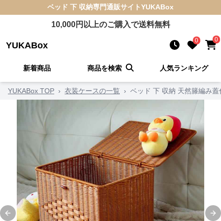
ベッド 下 収納
専門通販サイト
YUKABox
10,000
円以上のご購入で送料無料
0
0
YUKABox
新着商品
商品を検索
人気ランキング
YUKABox TOP
›
衣装ケースの一覧
›
ベッド 下 収納 天然籐編み
Previous slide
Ne