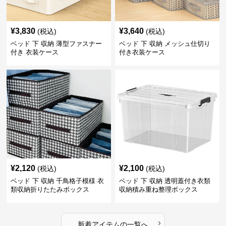
¥
3,830
¥
3,640
(税込)
(税込)
ベッド 下 収納 薄型ファスナー
ベッド 下 収納 メッシュ仕切り
付き 衣装ケース
付き衣装ケース
¥
2,120
¥
2,100
(税込)
(税込)
ベッド 下 収納 千鳥格子模様 衣
ベッド 下 収納 透明蓋付き衣類
類収納折りたたみボックス
収納積み重ね整理ボックス
›
新着アイテムの一覧へ