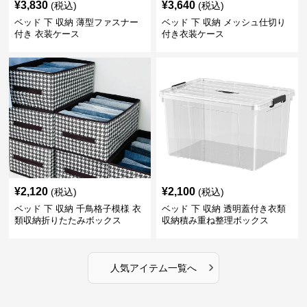
¥
3,830
¥
3,640
(税込)
(税込)
ベッド 下 収納 薄型ファスナー
ベッド 下 収納 メッシュ仕切り
付き 衣装ケース
付き衣装ケース
¥
2,120
¥
2,100
(税込)
(税込)
ベッド 下 収納 千鳥格子模様 衣
ベッド 下 収納 透明蓋付き衣類
類収納折りたたみボックス
収納積み重ね整理ボックス
›
人気アイテム一覧へ