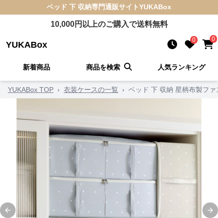
ベッド 下 収納
専門通販サイト
YUKABox
10,000
円以上のご購入で送料無料
0
0
YUKABox
新着商品
商品を検索
人気ランキング
YUKABox TOP
›
衣装ケースの一覧
›
ベッド 下 収納 星柄布製フ
Previous slide
Ne