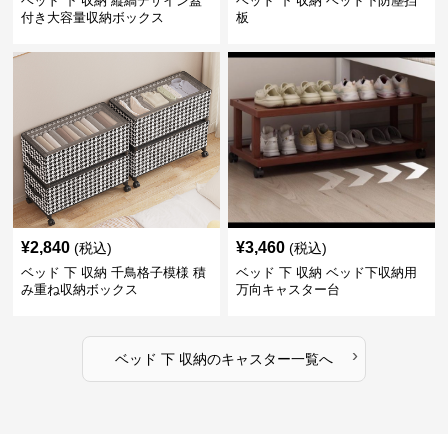
ベッド 下 収納 縦縞デザイン蓋
ベッド 下 収納 ベッド下防塵挡
付き大容量収納ボックス
板
¥
2,840
¥
3,460
(税込)
(税込)
ベッド 下 収納 千鳥格子模様 積
ベッド 下 収納 ベッド下収納用
み重ね収納ボックス
万向キャスター台
›
ベッド 下 収納
の
キャスター
一覧へ