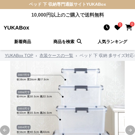
ベッド 下 収納
専門通販サイト
YUKABox
10,000
円以上のご購入で送料無料
0
0
YUKABox
新着商品
商品を検索
人気ランキング
YUKABox TOP
›
衣装ケースの一覧
›
ベッド 下 収納 多サイズ対
Previous slide
Ne