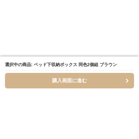
選択中の商品: ベッド下収納ボックス 同色2個組 ブラウン
選択中の商品: ベッド下収納ボックス 同色2個組 ブラウン
購入画面に進む
購入画面に進む