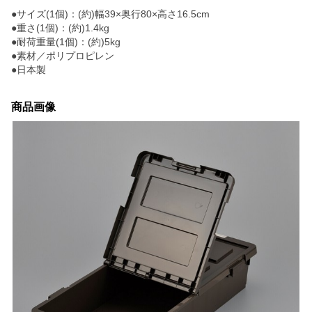
●サイズ(1個)：(約)幅39×奥行80×高さ16.5cm
●重さ(1個)：(約)1.4kg
●耐荷重量(1個)：(約)5kg
●素材／ポリプロピレン
●日本製
商品画像