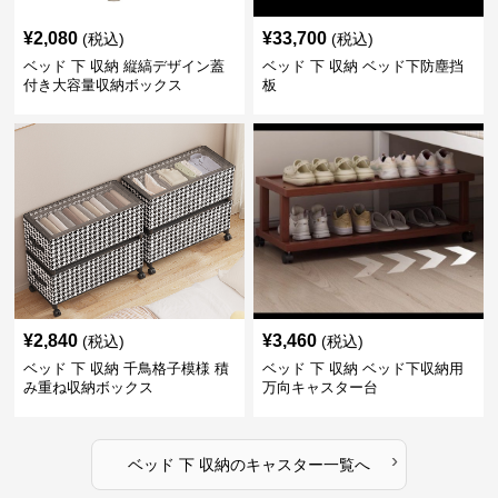
¥
2,080
¥
33,700
(税込)
(税込)
ベッド 下 収納 縦縞デザイン蓋
ベッド 下 収納 ベッド下防塵挡
付き大容量収納ボックス
板
¥
2,840
¥
3,460
(税込)
(税込)
ベッド 下 収納 千鳥格子模様 積
ベッド 下 収納 ベッド下収納用
み重ね収納ボックス
万向キャスター台
›
ベッド 下 収納
の
キャスター
一覧へ