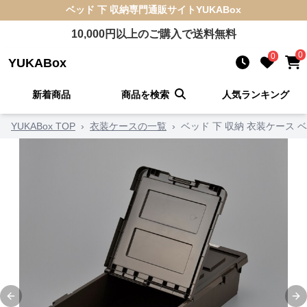
ベッド 下 収納
専門通販サイト
YUKABox
10,000
円以上のご購入で送料無料
0
0
YUKABox
新着商品
商品を検索
人気ランキング
YUKABox TOP
›
衣装ケースの一覧
›
ベッド 下 収納 衣装ケース
Previous slide
Ne