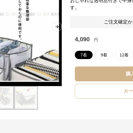
おしゃれな透明窓付きで中身
す。
ご注文確定か
Next slide
4,090
円
7着
9着
12着
購
カー