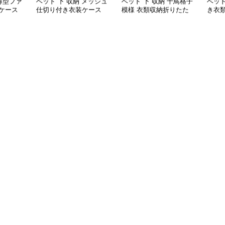
 薄型ファ
ベッド 下 収納 メッシュ
ベッド 下 収納 千鳥格子
ベッド
ケース
仕切り付き衣装ケース
模様 衣類収納折りたた
き衣
みボックス
ボッ