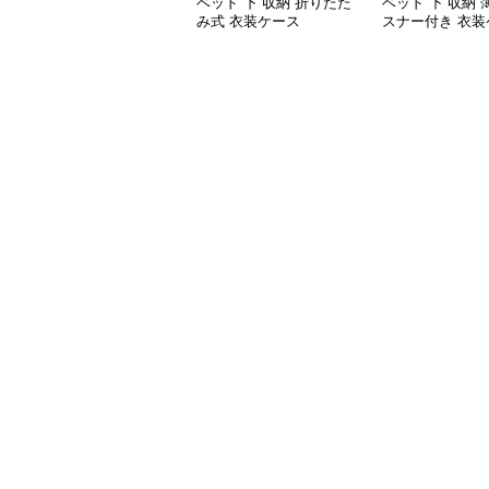
ベッド 下 収納 折りたた
ベッド 下 収納
み式 衣装ケース
スナー付き 衣装