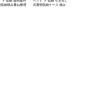
 下 収納 透明蓋付
ベッド 下 収納 引き出し
ベッド 下 収納 仕切り付
類収納積み重ね整理
式透明収納ケース 積み
き衣類整理収納ケース
クス
重ね対応
透明窓タイプ