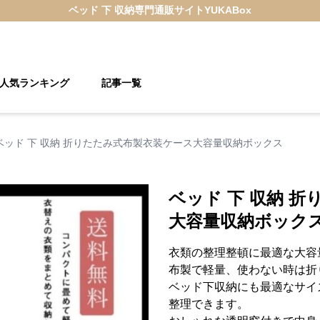
ベッド 下 収納
専門通販サイト
YUKABox
人気ランキング
記事一覧
ベッド 下 収納 折りたたみ式布製衣装ケース大容量収納ボックス
ベッド 下 収納 
大容量収納ボック
衣類の整理整頓に最適な大容
布製で軽量、使わない時は折
ベッド下収納にも最適なサイ
整理できます。