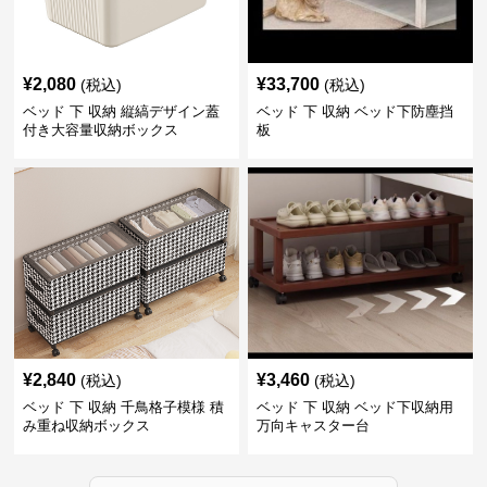
¥
2,080
¥
33,700
(税込)
(税込)
ベッド 下 収納 縦縞デザイン蓋
ベッド 下 収納 ベッド下防塵挡
付き大容量収納ボックス
板
¥
2,840
¥
3,460
(税込)
(税込)
ベッド 下 収納 千鳥格子模様 積
ベッド 下 収納 ベッド下収納用
み重ね収納ボックス
万向キャスター台