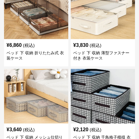
¥
6,860
¥
3,830
(税込)
(税込)
ベッド 下 収納 折りたたみ式 衣
ベッド 下 収納 薄型ファスナー
装ケース
付き 衣装ケース
¥
3,640
¥
2,120
(税込)
(税込)
ベッド 下 収納 メッシュ仕切り
ベッド 下 収納 千鳥格子模様 衣