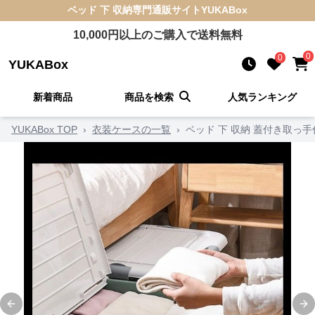
ベッド 下 収納
専門通販サイト
YUKABox
10,000
円以上のご購入で送料無料
0
0
YUKABox
新着商品
商品を検索
人気ランキング
YUKABox TOP
›
衣装ケースの一覧
›
ベッド 下 収納 蓋付き取っ
Previous slide
Ne