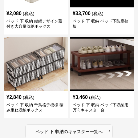
¥
2,080
¥
33,700
(税込)
(税込)
ベッド 下 収納 縦縞デザイン蓋
ベッド 下 収納 ベッド下防塵挡
付き大容量収納ボックス
板
¥
2,840
¥
3,460
(税込)
(税込)
ベッド 下 収納 千鳥格子模様 積
ベッド 下 収納 ベッド下収納用
み重ね収納ボックス
万向キャスター台
›
ベッド 下 収納
の
キャスター
一覧へ