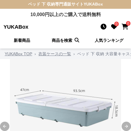
ベッド 下 収納
専門通販サイト
YUKABox
10,000
円以上のご購入で送料無料
0
0
YUKABox
新着商品
商品を検索
人気ランキング
YUKABox TOP
›
衣装ケースの一覧
›
ベッド 下 収納 大容量キャ
Previous slide
Ne