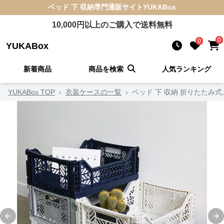
ベッド 下 収納
専門通販サイト
YUKABox
10,000
円以上のご購入で送料無料
0
0
YUKABox
新着商品
商品を検索
人気ランキング
YUKABox TOP
›
衣装ケースの一覧
›
ベッド 下 収納 折りたたみ
Previous slide
Ne