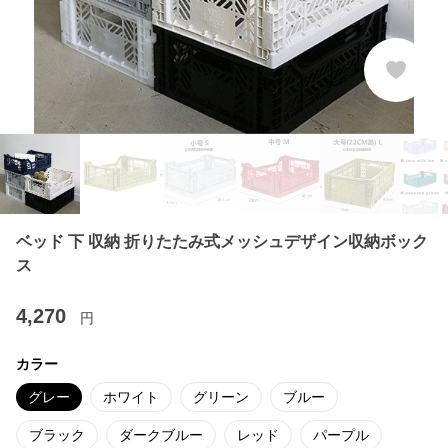
ベッド 下 収納 折りたたみ式メッシュデザイン収納ボック
ス
4,270
円
カラー
グレー
ホワイト
グリーン
ブルー
ブラック
ダークブルー
レッド
パープル