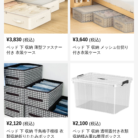
¥
3,830
¥
3,640
(税込)
(税込)
ベッド 下 収納 薄型ファスナー
ベッド 下 収納 メッシュ仕切り
付き 衣装ケース
付き衣装ケース
¥
2,120
¥
2,100
(税込)
(税込)
ベッド 下 収納 千鳥格子模様 衣
ベッド 下 収納 透明蓋付き衣類
類収納折りたたみボックス
収納積み重ね整理ボックス