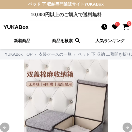
ベッド 下 収納
専門通販サイト
YUKABox
10,000
円以上のご購入で送料無料
0
0
YUKABox
新着商品
商品を検索
人気ランキング
YUKABox TOP
›
衣装ケースの一覧
›
ベッド 下 収納 二蓋開き折
Previous slide
Ne