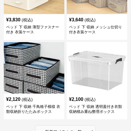
¥
3,830
¥
3,640
(税込)
(税込)
ベッド 下 収納 薄型ファスナー
ベッド 下 収納 メッシュ仕切り
付き 衣装ケース
付き衣装ケース
¥
2,120
¥
2,100
(税込)
(税込)
ベッド 下 収納 千鳥格子模様 衣
ベッド 下 収納 透明蓋付き衣類
類収納折りたたみボックス
収納積み重ね整理ボックス
›