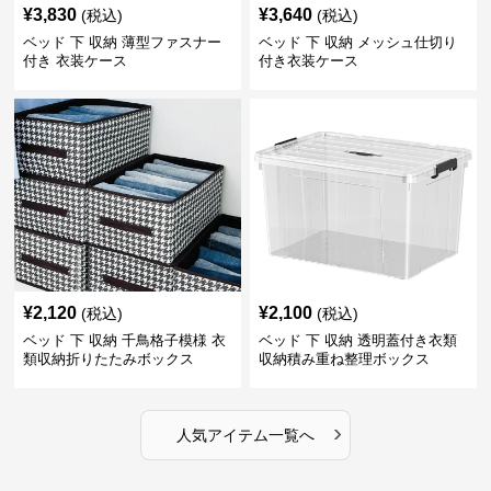
¥
3,830
¥
3,640
(税込)
(税込)
ベッド 下 収納 薄型ファスナー
ベッド 下 収納 メッシュ仕切り
付き 衣装ケース
付き衣装ケース
¥
2,120
¥
2,100
(税込)
(税込)
ベッド 下 収納 千鳥格子模様 衣
ベッド 下 収納 透明蓋付き衣類
類収納折りたたみボックス
収納積み重ね整理ボックス
›
人気アイテム一覧へ