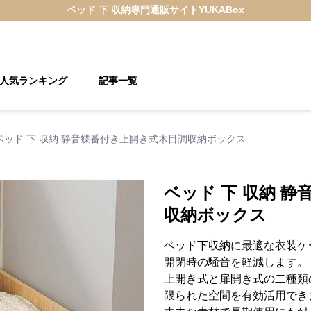
ベッド 下 収納
専門通販サイト
YUKABox
人気ランキング
記事一覧
ベッド 下 収納 静音蝶番付き上開き式木目調収納ボックス
ベッド 下 収納 
収納ボックス
ベッド下収納に最適な衣装ケ
開閉時の騒音を軽減します。
上開き式と扉開き式の二種類
限られた空間を有効活用でき