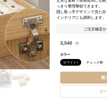
丈夫な素材で長期使用にも耐
っきり整理整頓できます。
隠し取っ手デザインで見た目
インテリアにも調和します。
ご注文確定か
Next slide
3,540
円
カラー
ホワイト+
チェック柄
購
カー