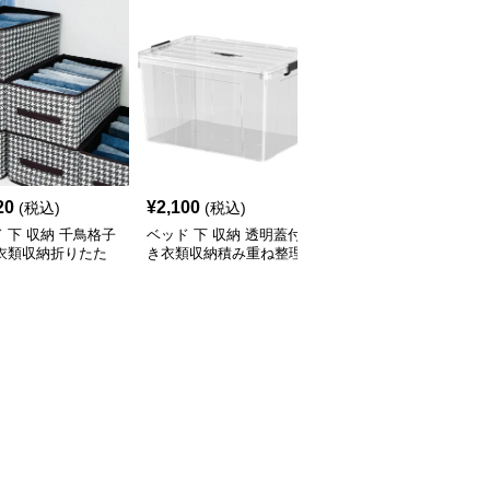
20
¥
2,100
¥
2,700
(税込)
(税込)
(税込)
 下 収納 千鳥格子
ベッド 下 収納 透明蓋付
ベッド 下 収納 引き出し
 衣類収納折りたた
き衣類収納積み重ね整理
式透明収納ケース 積み
ックス
ボックス
重ね対応