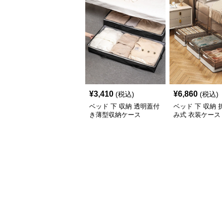
¥
3,410
¥
6,860
(税込)
(税込)
ベッド 下 収納 透明蓋付
ベッド 下 収納
き薄型収納ケース
み式 衣装ケース