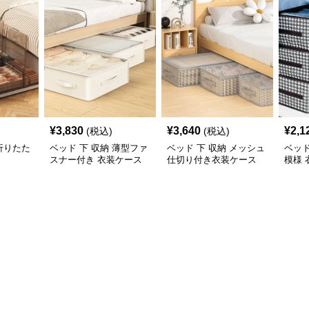
¥
3,830
¥
3,640
¥
2,1
(税込)
(税込)
 折りたた
ベッド 下 収納 薄型ファ
ベッド 下 収納 メッシュ
ベッド
スナー付き 衣装ケース
仕切り付き衣装ケース
模様
みボ