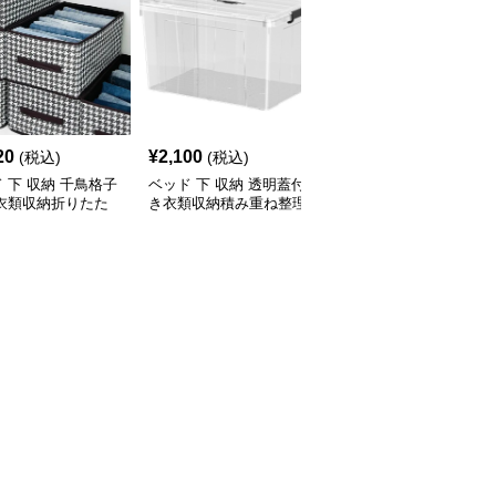
20
¥
2,100
¥
2,700
(税込)
(税込)
(税込)
 下 収納 千鳥格子
ベッド 下 収納 透明蓋付
ベッド 下 収納 引き出し
 衣類収納折りたた
き衣類収納積み重ね整理
式透明収納ケース 積み
ックス
ボックス
重ね対応