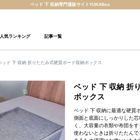
ベッド 下 収納
専門通販サイト
YUKABox
人気ランキング
記事一覧
ベッド 下 収納 折りたたみ式硬質ボード収納ボックス
ベッド 下 収納 
ボックス
ベッド 下 収納に最適な硬質
側面と底面にしっかりした芯
く、大容量の衣類や布団をす
使わないときは折りたたんで