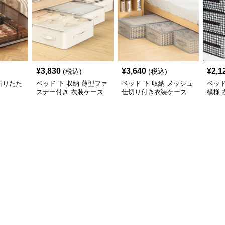
¥
3,830
¥
3,640
¥
2,1
(税込)
(税込)
 折りたた
ベッド 下 収納 薄型ファ
ベッド 下 収納 メッシュ
ベッド
スナー付き 衣装ケース
仕切り付き衣装ケース
模様
みボ