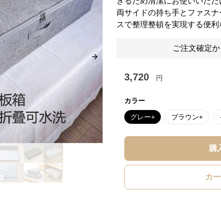
きるため清潔にお使いいただ
両サイドの持ち手とファスナ
スで整理整頓を実現する便利
ご注文確定か
Next slide
3,720
円
カラー
グレー+
ブラウン+
購
カー