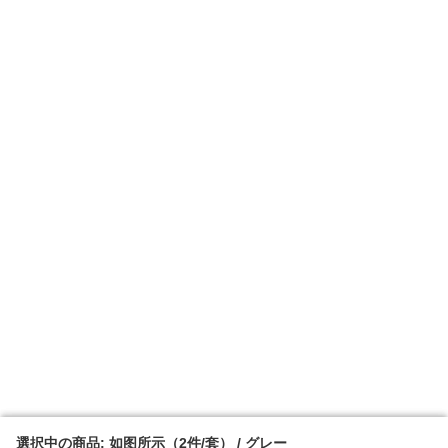
選択中の商品: 如图所示（2件/套） / グレー
選択中の商品: 如图所示（2件/套） / グレー