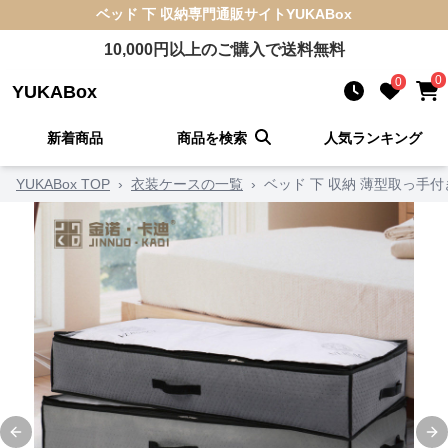
ベッド 下 収納
専門通販サイト
YUKABox
10,000
円以上のご購入で送料無料
0
0
YUKABox
新着商品
商品を検索
人気ランキング
YUKABox TOP
›
衣装ケースの一覧
›
ベッド 下 収納 薄型取っ手
Previous slide
Ne