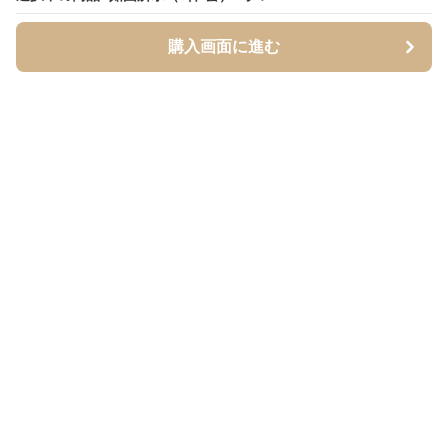
購入画面に進む
購入画面に進む
YUKABox
について
会社概要
利用規約