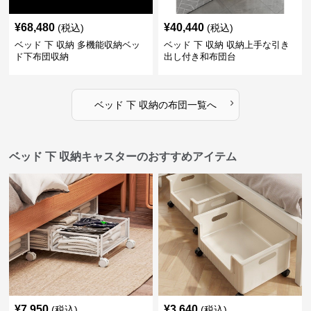
¥
68,480
¥
40,440
(税込)
(税込)
ベッド 下 収納 多機能収納ベッ
ベッド 下 収納 収納上手な引き
ド下布団収納
出し付き和布団台
›
ベッド 下 収納
の
布団
一覧へ
ベッド 下 収納キャスターのおすすめアイテム
¥
7,950
¥
3,640
(税込)
(税込)