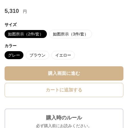
5,310
円
サイズ
如图所示（2件/套）
如图所示（3件/套）
カラー
グレー
ブラウン
イエロー
購入画面に進む
カートに追加する
購入時のルール
必ず購入前にお読みください。