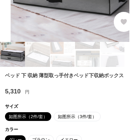
ベッド 下 収納 薄型取っ手付きベッド下収納ボックス
5,310
円
サイズ
如图所示（2件/套）
如图所示（3件/套）
カラー
グレー
ブラウン
イエロー