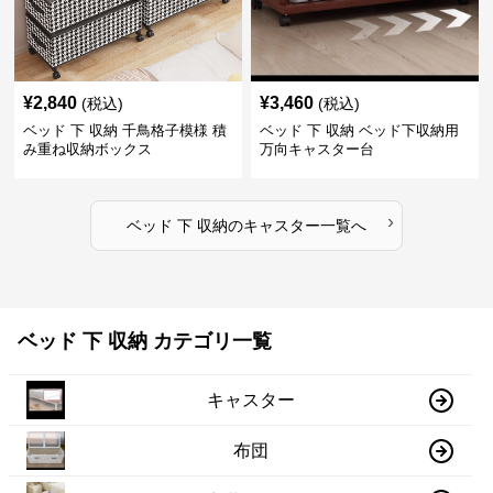
¥
2,840
¥
3,460
(税込)
(税込)
ベッド 下 収納 千鳥格子模様 積
ベッド 下 収納 ベッド下収納用
み重ね収納ボックス
万向キャスター台
›
ベッド 下 収納
の
キャスター
一覧へ
ベッド 下 収納 カテゴリ一覧
キャスター
布団