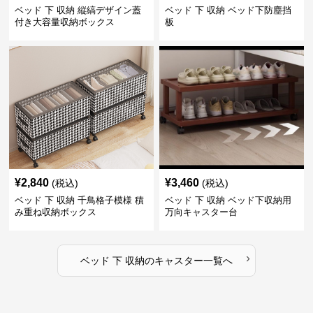
ベッド 下 収納 縦縞デザイン蓋
ベッド 下 収納 ベッド下防塵挡
付き大容量収納ボックス
板
¥
2,840
¥
3,460
(税込)
(税込)
ベッド 下 収納 千鳥格子模様 積
ベッド 下 収納 ベッド下収納用
み重ね収納ボックス
万向キャスター台
›
ベッド 下 収納
の
キャスター
一覧へ