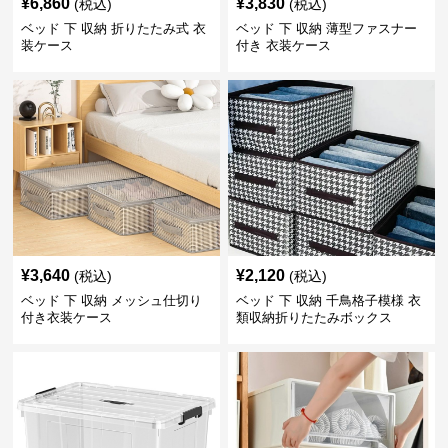
¥
6,860
¥
3,830
(税込)
(税込)
ベッド 下 収納 折りたたみ式 衣
ベッド 下 収納 薄型ファスナー
装ケース
付き 衣装ケース
¥
3,640
¥
2,120
(税込)
(税込)
ベッド 下 収納 メッシュ仕切り
ベッド 下 収納 千鳥格子模様 衣
付き衣装ケース
類収納折りたたみボックス