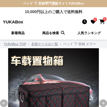
ベッド 下 収納
専門通販サイト
YUKABox
10,000
円以上のご購入で送料無料
0
0
YUKABox
新着商品
商品を検索
人気ランキング
YUKABox TOP
›
衣装ケースの一覧
›
ベッド 下 収納 エラー
Previous slide
Ne