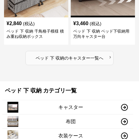
¥
2,840
¥
3,460
(税込)
(税込)
ベッド 下 収納 千鳥格子模様 積
ベッド 下 収納 ベッド下収納用
み重ね収納ボックス
万向キャスター台
›
ベッド 下 収納
の
キャスター
一覧へ
ベッド 下 収納 カテゴリ一覧
キャスター
布団
衣装ケース