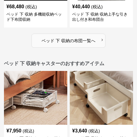
¥
68,480
¥
40,440
(税込)
(税込)
ベッド 下 収納 多機能収納ベッ
ベッド 下 収納 収納上手な引き
ド下布団収納
出し付き和布団台
›
ベッド 下 収納
の
布団
一覧へ
ベッド 下 収納キャスターのおすすめアイテム
¥
7,950
¥
3,640
(税込)
(税込)