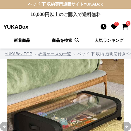
ベッド 下 収納
専門通販サイト
YUKABox
10,000
円以上のご購入で送料無料
0
0
YUKABox
新着商品
商品を検索
人気ランキング
YUKABox TOP
›
衣装ケースの一覧
›
ベッド 下 収納 透明窓付き
Previous slide
Ne