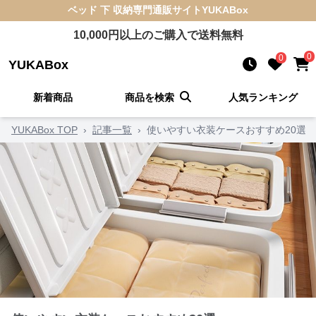
ベッド 下 収納
専門通販サイト
YUKABox
10,000
円以上のご購入で送料無料
0
0
YUKABox
新着商品
商品を検索
人気ランキング
YUKABox TOP
›
記事一覧
›
使いやすい衣装ケースおすすめ20選