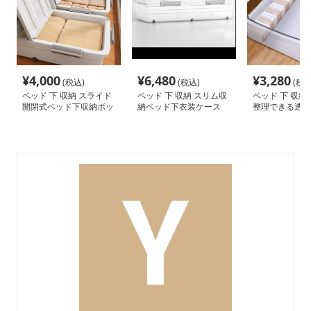
¥
4,000
¥
6,480
¥
3,280
(税込)
(税込)
(税込
ベッド 下 収納 スライド
ベッド 下 収納 スリム収
ベッド 下 収納
開閉式ベッド下収納ボッ
納ベッド下衣装ケース
整理できる透明
クス
ス