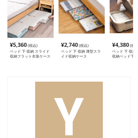
¥
5,360
¥
2,740
¥
4,380
(税込)
(税込)
(税込
ベッド 下 収納 スライド
ベッド 下 収納 薄型スラ
ベッド 下 収納
収納フラット衣装ケース
イド収納ケース
収納ベッド下整