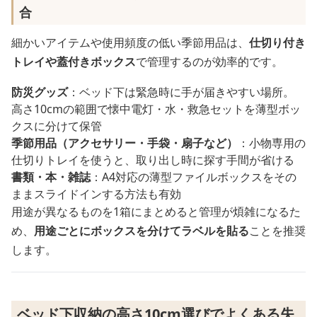
合
細かいアイテムや使用頻度の低い季節用品は、
仕切り付き
トレイや蓋付きボックス
で管理するのが効率的です。
防災グッズ
：ベッド下は緊急時に手が届きやすい場所。
高さ10cmの範囲で懐中電灯・水・救急セットを薄型ボッ
クスに分けて保管
季節用品（アクセサリー・手袋・扇子など）
：小物専用の
仕切りトレイを使うと、取り出し時に探す手間が省ける
書類・本・雑誌
：A4対応の薄型ファイルボックスをその
ままスライドインする方法も有効
用途が異なるものを1箱にまとめると管理が煩雑になるた
め、
用途ごとにボックスを分けてラベルを貼る
ことを推奨
します。
ベッド下収納の高さ10cm選びでよくある失