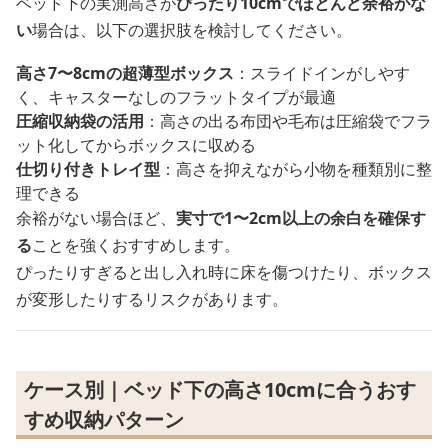
ベッド下の実測高さが
ぴったり10cmでほとんど余裕がな
い
場合は、以下の選択肢を検討してください。
高さ7〜8cmの超薄型ボックス
：スライドインがしやす
く、キャスターなしのフラットタイプが最適
圧縮収納袋の活用
：高さの出る布団や毛布は圧縮袋でフラ
ット化してからボックスに収める
仕切り付きトレイ型
：高さを抑えながら小物を種類別に整
理できる
余裕がない場合ほど、
実寸で1〜2cm以上の余白を確保す
る
ことを強くおすすめします。
ぴったりすぎると出し入れ時に床を傷つけたり、ボックス
が変形したりするリスクがあります。
ケース別｜ベッド下の高さ10cmに合うおす
すめ収納パターン