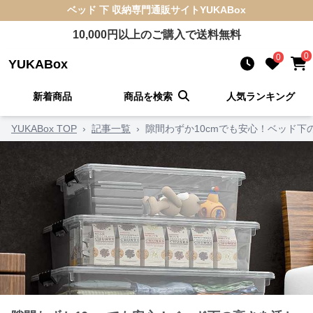
ベッド 下 収納
専門通販サイト
YUKABox
10,000
円以上のご購入で送料無料
0
0
YUKABox
新着商品
商品を検索
人気ランキング
YUKABox TOP
›
記事一覧
›
隙間わずか10cmでも安心！ベッド