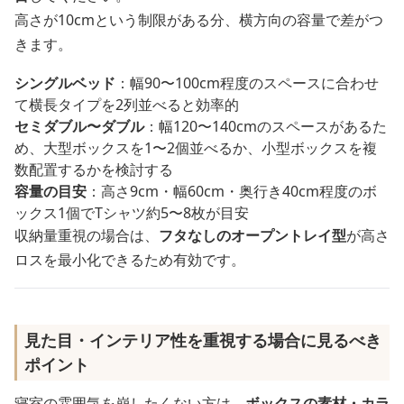
高さが10cmという制限がある分、横方向の容量で差がつ
きます。
シングルベッド
：幅90〜100cm程度のスペースに合わせ
て横長タイプを2列並べると効率的
セミダブル〜ダブル
：幅120〜140cmのスペースがあるた
め、大型ボックスを1〜2個並べるか、小型ボックスを複
数配置するかを検討する
容量の目安
：高さ9cm・幅60cm・奥行き40cm程度のボ
ックス1個でTシャツ約5〜8枚が目安
収納量重視の場合は、
フタなしのオープントレイ型
が高さ
ロスを最小化できるため有効です。
見た目・インテリア性を重視する場合に見るべき
ポイント
寝室の雰囲気を崩したくない方は、
ボックスの素材・カラ