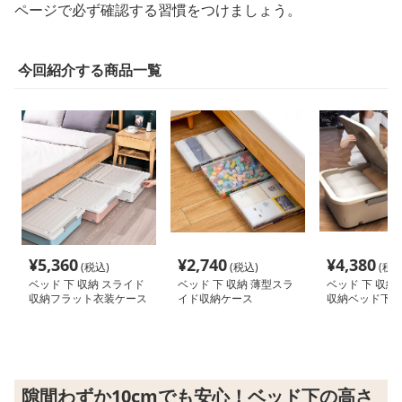
ページで必ず確認する習慣をつけましょう。
今回紹介する商品一覧
¥
5,360
¥
2,740
¥
4,380
(税込)
(税込)
(税込
ベッド 下 収納 スライド
ベッド 下 収納 薄型スラ
ベッド 下 収納
収納フラット衣装ケース
イド収納ケース
収納ベッド下整
隙間わずか10cmでも安心！ベッド下の高さ