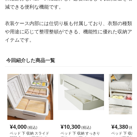
減できる便利な機能です。
衣装ケース内部には仕切り板も付属しており、衣類の種類
や用途に応じて整理整頓ができる、機能性に優れた収納ア
イテムです。
今回紹介した商品一覧
¥
4,000
¥
10,300
¥
4,380
(税込)
(税込)
(税込
ベッド 下 収納 スライド
ベッド 下 収納 すっきり
ベッド 下 収納