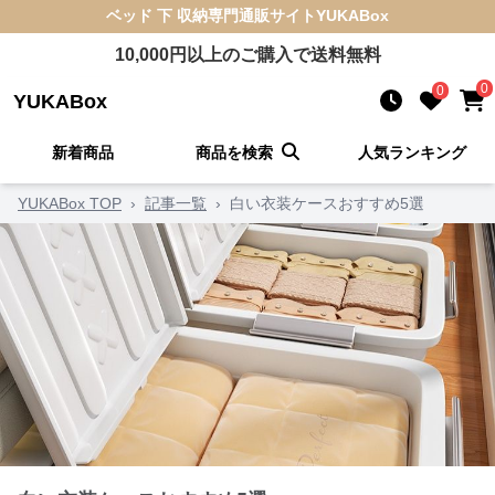
ベッド 下 収納
専門通販サイト
YUKABox
10,000
円以上のご購入で送料無料
0
0
YUKABox
新着商品
商品を検索
人気ランキング
YUKABox TOP
›
記事一覧
›
白い衣装ケースおすすめ5選