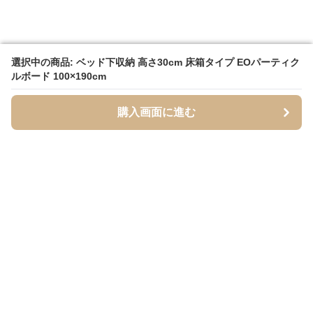
選択中の商品: ベッド下収納 高さ30cm 床箱タイプ EOパーティク
選択中の商品: ベッド下収納 高さ30cm 床箱タイプ EOパーティク
ルボード 100×190cm
ルボード 100×190cm
購入画面に進む
購入画面に進む
YUKABox
について