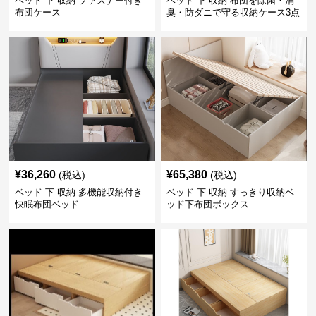
ベッド 下 収納 ファスナー付き
ベッド 下 収納 布団を除菌・消
布団ケース
臭・防ダニで守る収納ケース3点
セット
¥
36,260
¥
65,380
(税込)
(税込)
ベッド 下 収納 多機能収納付き
ベッド 下 収納 すっきり収納ベ
快眠布団ベッド
ッド下布団ボックス