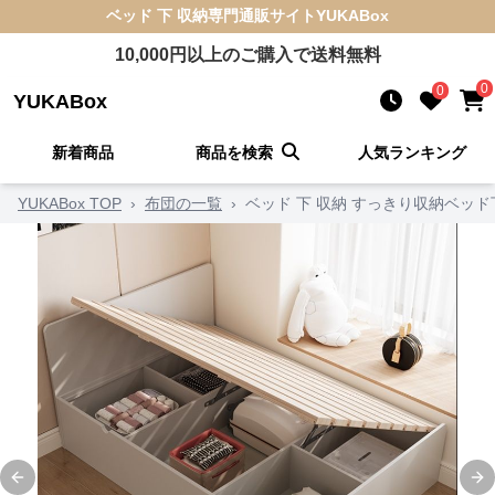
ベッド 下 収納
専門通販サイト
YUKABox
10,000
円以上のご購入で送料無料
0
0
YUKABox
新着商品
商品を検索
人気ランキング
YUKABox TOP
›
布団の一覧
›
ベッド 下 収納 すっきり収納ベッ
Previous slide
Ne