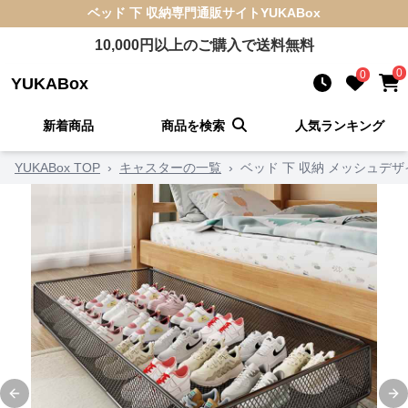
ベッド 下 収納
専門通販サイト
YUKABox
10,000
円以上のご購入で送料無料
0
0
YUKABox
新着商品
商品を検索
人気ランキング
YUKABox TOP
›
キャスターの一覧
›
ベッド 下 収納 メッシュデ
Previous slide
Ne