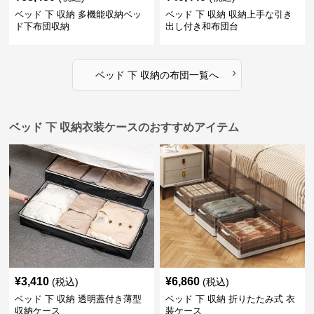
ベッド 下 収納 多機能収納ベッ
ベッド 下 収納 収納上手な引き
ド下布団収納
出し付き和布団台
›
ベッド 下 収納
の
布団
一覧へ
ベッド 下 収納衣装ケースのおすすめアイテム
¥
3,410
¥
6,860
(税込)
(税込)
ベッド 下 収納 透明蓋付き薄型
ベッド 下 収納 折りたたみ式 衣
収納ケース
装ケース